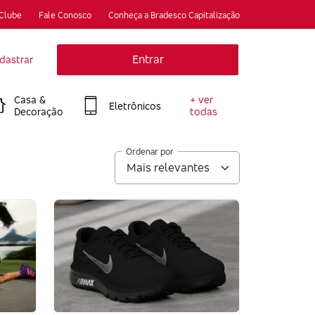
 Clube
Fale Conosco
Conheça a Bradesco Capitalização
Entrar
dastrar
Casa &
+ ver
Eletrônicos
Decoração
todas
Ordenar por