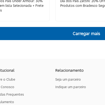
dos Pais Under Armour: 30%
Dia dos Pais Zattini: 20% OF
em lista Selecionada + Frete
Produtos com Bradesco Seg
is
Carregar mais
itucional
Relacionamento
e o Clube
Seja um parceiro
e Conosco
Indique um parceiro
das Frequentes
ulamento