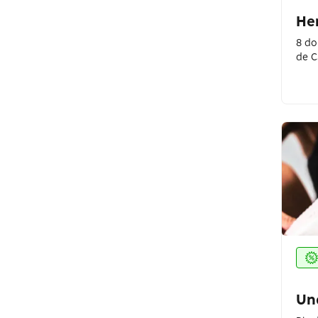
Basico.com
He
8 do
Baw Clothing
de C
Birden
Bo.Bô
Bobstore
Botineiros
Brandili
C&A
Caedu
Calvin Klein
Un
Camisaria Colombo