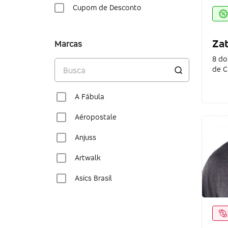
Cupom de Desconto
Zat
Marcas
8 do
de C
A Fábula
Aéropostale
Anjuss
Artwalk
Asics Brasil
Authentic Feet
Basicamente