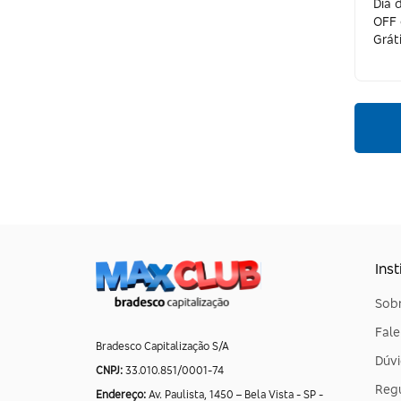
Dia 
Capodarte
OFF 
Grát
Casa das Alianças
Cavalera
Chico Rei
Chilli Beans
Cirulli Semijoias
Clovis Calçados
CNS
Inst
Cotton On
Sobr
Fal
Dafiti
Bradesco Capitalização S/A
Dúvi
Dakota
CNPJ:
33.010.851/0001-74
Reg
Endereço:
Av. Paulista, 1450 – Bela Vista - SP -