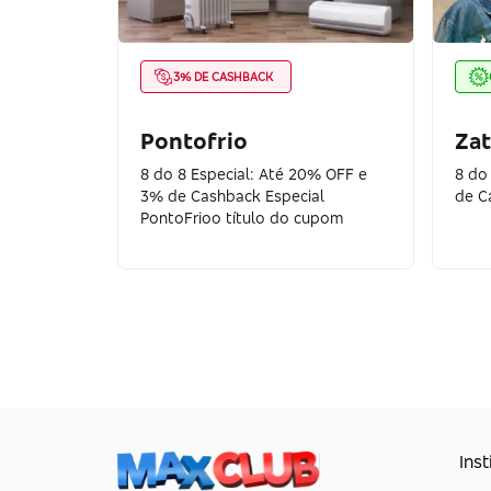
3% DE CASHBACK
Pontofrio
Zat
8 do 8 Especial: Até 20% OFF e
8 do
3% de Cashback Especial
de C
PontoFrioo título do cupom
Inst