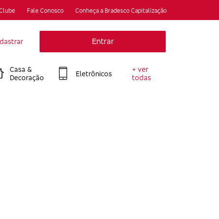
 Clube
Fale Conosco
Conheça a Bradesco Capitalização
Entrar
dastrar
Casa &
+ ver
Eletrônicos
Decoração
todas