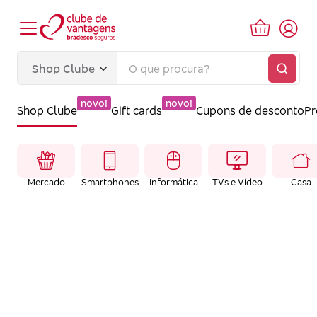
novo!
novo!
Shop Clube
Gift cards
Cupons de desconto
P
Mercado
Smartphones
Informática
TVs e Vídeo
Casa