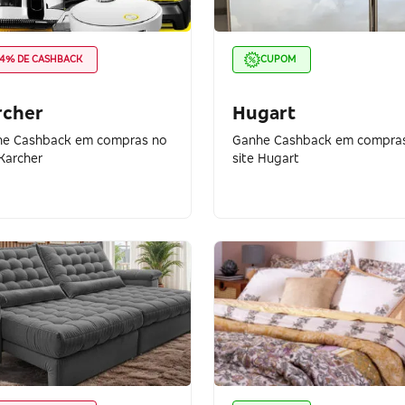
4% DE CASHBACK
CUPOM
rcher
Hugart
e Cashback em compras no
Ganhe Cashback em compra
 Karcher
site Hugart