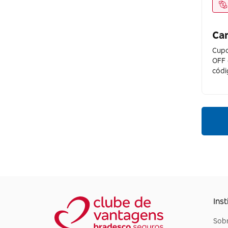
Coral
Ca
Cristais Cá d'Oro
Cupo
Dako
OFF 
códi
Decor Assentos
Desmobilia
Dufrio
Dutra Máquinas
Electrolux
Emma Colchões Brasil
Enxovais Ibitinga
Inst
Esplanada Móveis
Sobr