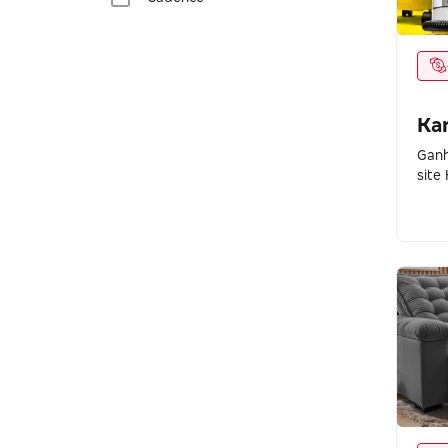
Cama in Box
Camicado
Casa & Vídeo
Ka
Ganh
Casa Riachuelo
site
Casa Tema
Central Ar
Central Toalhas
Clube Atlas
Coleman
Consul
Continental Brasil