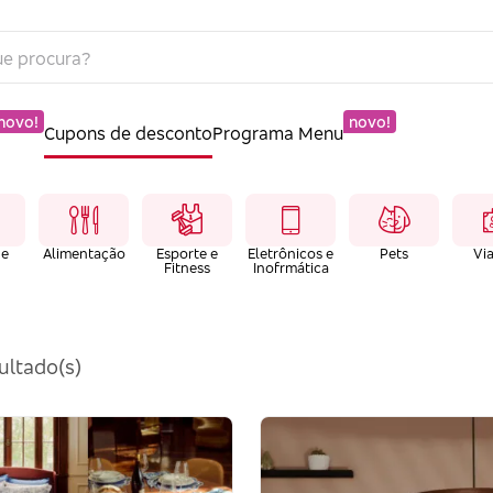
novo!
novo!
Cupons de desconto
Programa Menu
 e
Alimentação
Esporte e
Eletrônicos e
Pets
Vi
Fitness
Inofrmática
ultado(s)