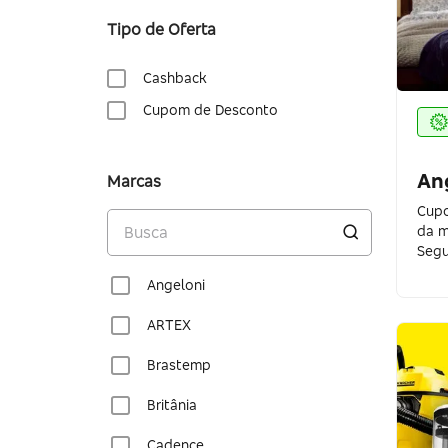
Tipo de Oferta
Cashback
Cupom de Desconto
An
Marcas
Cupo
da m
Segu
Angeloni
ARTEX
Brastemp
Britânia
Cadence