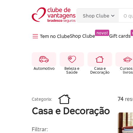
novo!
Shop Clube
Gift cards
Tem no Clube
Automotivo
Beleza e
Casa e
Cursos
Saúde
Decoração
livros
74
res
Categoria:
Casa e Decoração
Filtrar: