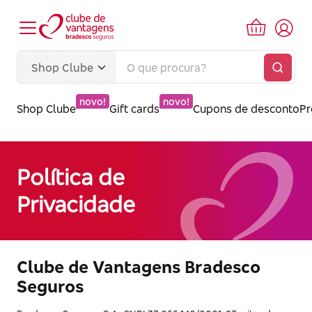
novo!
novo!
Shop Clube
Gift cards
Cupons de desconto
P
Política de
Privacidade
Clube de Vantagens Bradesco
Seguros