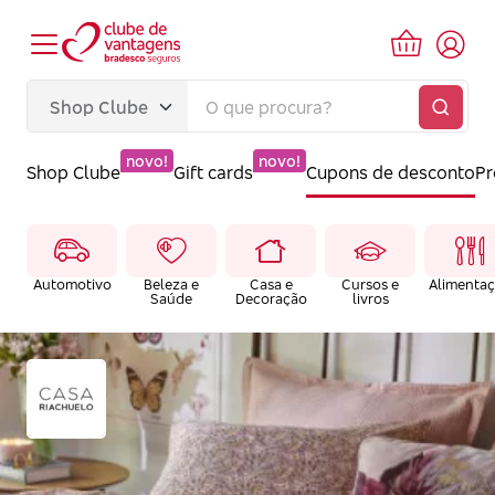
novo!
novo!
Shop Clube
Gift cards
Cupons de desconto
P
Automotivo
Beleza e
Casa e
Cursos e
Alimenta
Saúde
Decoração
livros