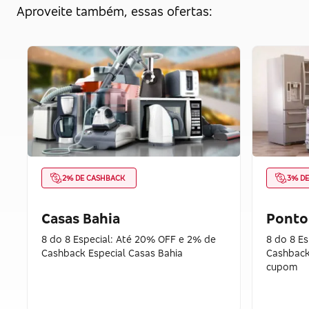
Aproveite também, essas ofertas:
2% DE CASHBACK
3% D
Casas Bahia
Ponto
8 do 8 Especial: Até 20% OFF e 2% de
8 do 8 E
Cashback Especial Casas Bahia
Cashback
cupom