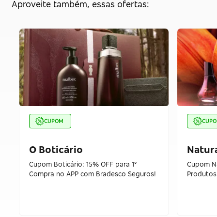
Aproveite também, essas ofertas:
CUPOM
CUP
O Boticário
Natur
Cupom Boticário: 15% OFF para 1°
Cupom Na
Compra no APP com Bradesco Seguros!
Produtos