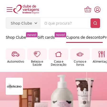
novo!
novo!
Shop Clube
Gift cards
Cupons de desconto
P
Automotivo
Beleza e
Casa e
Cursos e
Alimenta
Saúde
Decoração
livros