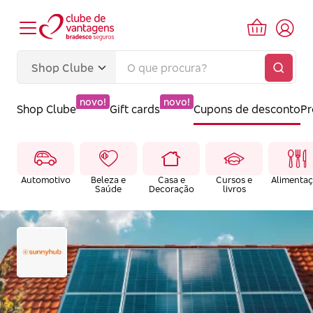
novo!
novo!
Shop Clube
Gift cards
Cupons de desconto
P
Automotivo
Beleza e
Casa e
Cursos e
Alimenta
Saúde
Decoração
livros